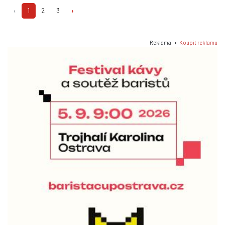
‹
1
2
3
›
Reklama •
Koupit reklamu