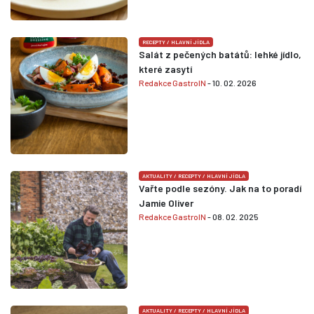
RECEPTY
/
HLAVNÍ JÍDLA
Salát z pečených batátů: lehké jídlo,
které zasytí
Redakce GastroIN
- 10. 02. 2026
AKTUALITY
/
RECEPTY
/
HLAVNÍ JÍDLA
Vařte podle sezóny. Jak na to poradí
Jamie Oliver
Redakce GastroIN
- 08. 02. 2025
AKTUALITY
/
RECEPTY
/
HLAVNÍ JÍDLA