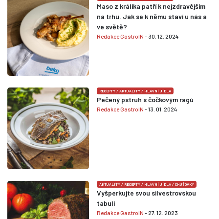
Maso z králíka patří k nejzdravějším
na trhu. Jak se k němu staví u nás a
ve světě?
Redakce GastroIN
- 30. 12. 2024
RECEPTY
/
AKTUALITY
/
HLAVNÍ JÍDLA
Pečený pstruh s čočkovým ragú
Redakce GastroIN
- 13. 01. 2024
AKTUALITY
/
RECEPTY
/
HLAVNÍ JÍDLA
/
CHUŤOVKY
Vyšperkujte svou silvestrovskou
tabuli
Redakce GastroIN
- 27. 12. 2023