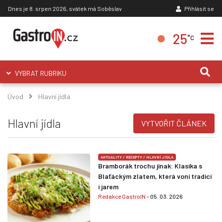
Dnes je 8. srpen 2026, svátek má Soběslav
Přihlásit se
25
°C
VYBRAT RUBRIKU
Úvod
Hlavní jídla
Hlavní jídla
VYTVOŘIT ČLÁNEK
AKTUALITY
/
RECEPTY
/
HLAVNÍ JÍDLA
Bramborák trochu jinak: Klasika s
Blaťáckým zlatem, která voní tradicí
i jarem
Redakce GastroIN
- 05. 03. 2026