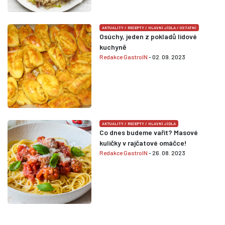
AKTUALITY
/
RECEPTY
/
HLAVNÍ JÍDLA
/
OSTATNÍ
Osúchy, jeden z pokladů lidové
kuchyně
Redakce GastroIN
- 02. 09. 2023
AKTUALITY
/
RECEPTY
/
HLAVNÍ JÍDLA
Co dnes budeme vařit? Masové
kuličky v rajčatové omáčce!
Redakce GastroIN
- 26. 08. 2023