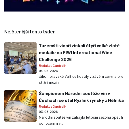
Nejčtenější tento týden
Tuzemští vinaři získali čtyři velké zlaté
medaile na PIWI International Wine
Challenge 2026
Redakce GastroIN
04. 08. 2026
Jihomoravské Valtice hostily v závěru června pre
stižní mezin...
Šampionem Národní soutěže vín v
Čechách se stal Ryzlink rýnský z Mělníka
Redakce GastroIN
03. 08. 2026
Národní soutěž vín zahájila letošní sezónu opět h
odnocením v...