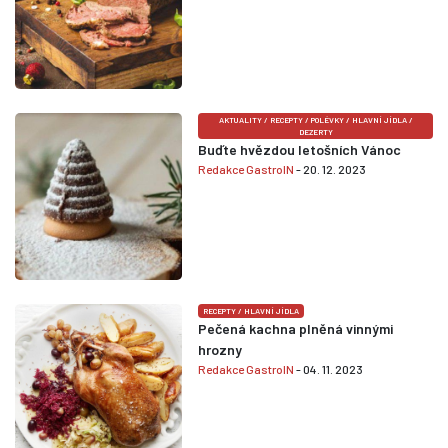
AKTUALITY
/
RECEPTY
/
POLÉVKY
/
HLAVNÍ JÍDLA
/
DEZERTY
Buďte hvězdou letošních Vánoc
Redakce GastroIN
- 20. 12. 2023
RECEPTY
/
HLAVNÍ JÍDLA
Pečená kachna plněná vinnými
hrozny
Redakce GastroIN
- 04. 11. 2023