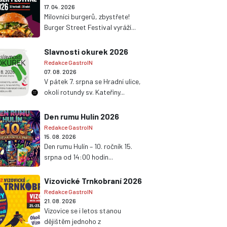
17. 04. 2026
Milovníci burgerů, zbystřete!
Burger Street Festival vyráží...
Slavnosti okurek 2026
Redakce GastroIN
07. 08. 2026
V pátek 7. srpna se Hradní ulice,
okolí rotundy sv. Kateřiny...
Den rumu Hulín 2026
Redakce GastroIN
15. 08. 2026
Den rumu Hulín – 10. ročník 15.
srpna od 14:00 hodin...
Vizovické Trnkobraní 2026
Redakce GastroIN
21. 08. 2026
Vizovice se i letos stanou
dějištěm jednoho z