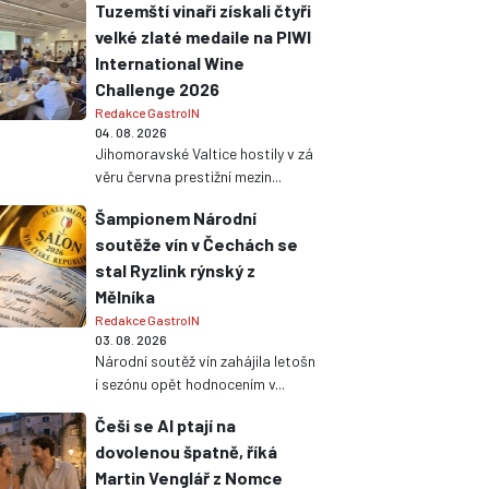
Tuzemští vinaři získali čtyři
velké zlaté medaile na PIWI
International Wine
Challenge 2026
Redakce GastroIN
04. 08. 2026
Jihomoravské Valtice hostily v zá
věru června prestižní mezin...
Šampionem Národní
soutěže vín v Čechách se
stal Ryzlink rýnský z
Mělníka
Redakce GastroIN
03. 08. 2026
Národní soutěž vín zahájila letošn
í sezónu opět hodnocením v...
Češi se AI ptají na
dovolenou špatně, říká
Martin Venglář z Nomce