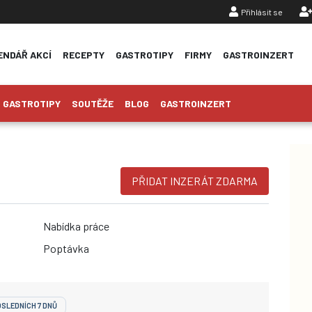
Přihlásit se
(CU
ENDÁŘ AKCÍ
RECEPTY
GASTROTIPY
FIRMY
GASTROINZERT
GASTROTIPY
SOUTĚŽE
BLOG
GASTROINZERT
PŘIDAT INZERÁT ZDARMA
Nabídka práce
Poptávka
SLEDNÍCH 7 DNŮ