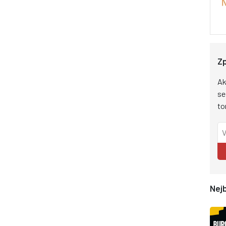
Zp
Ak
se
to
Nejb