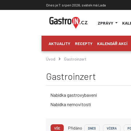
Dnes je 7. srpen 2026, svátek má Lada
ZPRÁVY
KAL
AKTUALITY
RECEPTY
KALENDÁŘ AKCÍ
Úvod
Gastroinzert
Gastroinzert
Nabídka gastrovybavení
Nabídka nemovitostí
Přidáno
VŠE
DNES
VČERA
PO