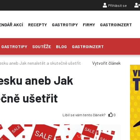
Přihlásit se
ENDÁŘ AKCÍ
RECEPTY
GASTROTIPY
FIRMY
GASTROINZERT
GASTROTIPY
SOUTĚŽE
BLOG
GASTROINZERT
esku aneb Jak nenaletět a skutečně ušetřit
Vytvořit článek
česku aneb Jak
čně ušetřit
Líbil se vám tento článek?
0