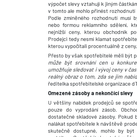
výpočet slevy vztahují k jiným částk
v tomto ale mohlo přinést rozhodnutí
Podle zmíněného rozhodnutí musí b
nebo formou reklamního sdělení, kt
nejnižší ceny, kterou obchodník p
Prodejci tedy nesmí klamat spotřebitel
kterou vypočítali procentuálně z ceny,
Přesto by však spotřebitelé měli být p
může být srovnání cen u konkure
umožňuje sledovat i vývoj ceny v čas
reálný obraz o tom, zda se jim nabíd
ředitelka spotřebitelské organizace d
Omezené zásoby a nekončící slevy
U většiny nabídek prodejců se spotře
pouze do vyprodání zásob. Obchod
dostatečné skladové zásoby. Pokud by
nalákat spotřebitele k návštěvě prode
skutečně dostupné, mohlo by být 