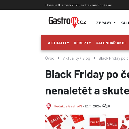
Dnes je 8. srpen 2026, svátek má Soběslav
ZPRÁVY
KAL
AKTUALITY
RECEPTY
KALENDÁŘ AKCÍ
Úvod
Aktuality
/
Blog
Black Friday po č
Black Friday po 
nenaletět a skute
Redakce GastroIN
- 12. 11. 2024
0