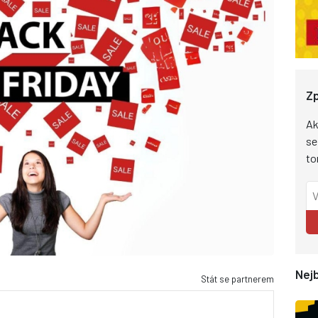
Zp
Ak
se
to
Nejb
Stát se partnerem