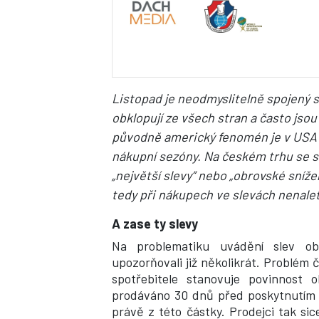
Listopad je neodmyslitelně spojený 
obklopují ze všech stran a často jso
původně americký fenomén je v USA 
nákupní sezóny. Na českém trhu se 
„největší slevy“ nebo „obrovské sníže
tedy při nákupech ve slevách nenalet
A zase ty slevy
Na problematiku uvádění slev obc
upozorňovali již několikrát. Problém
spotřebitele stanovuje povinnost 
prodáváno 30 dnů před poskytnutím sl
právě z této částky. Prodejci tak si