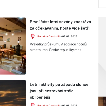
První část letní sezóny zaostává
za očekáváním, hosté více šetří
Redakce GastroIN
- 07. 08. 2026
Výsledky průzkumu Asociace hotelů
a restaurací České republiky mezi
členskými provozy ukazují, že
dosavadní průběh léta je velmi r...
Letní aktivity po západu slunce
jsou při cestování stále
oblíbenější
Redakce GastroIN
- 07. 08. 2026