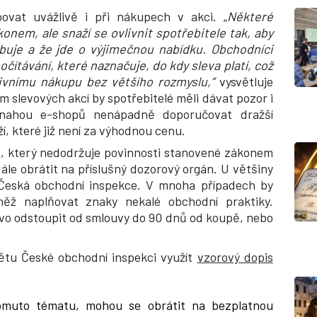
ovat uvážlivě i při nákupech v akci. „
Některé
konem, ale snaží se ovlivnit spotřebitele tak, aby
ebuje a že jde o výjimečnou nabídku. Obchodníci
čítávání, které naznačuje, do kdy sleva platí, což
ivnímu nákupu bez většího rozmyslu,“
vysvětluje
slevových akcí by spotřebitelé měli dávat pozor i
 snahou e-shopů nenápadně doporučovat dražší
, které již není za výhodnou cenu.
em, který nedodržuje povinnosti stanovené zákonem
ále obrátit na příslušný dozorový orgán. U většiny
 Česká obchodní inspekce. V mnoha případech by
něž naplňovat znaky nekalé obchodní praktiky.
vo odstoupit od smlouvy do 90 dnů od koupě, nebo
ětu České obchodní inspekci využít
vzorový dopis
tomuto tématu, mohou se obrátit na bezplatnou