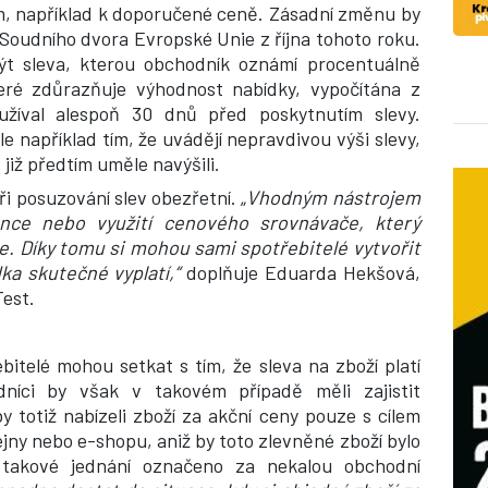
ám, například k doporučené ceně. Zásadní změnu by
 Soudního dvora Evropské Unie z října tohoto roku.
ýt sleva, kterou obchodník oznámí procentuálně
eré zdůrazňuje výhodnost nabídky, vypočítána z
oužíval alespoň 30 dnů před poskytnutím slevy.
e například tím, že uvádějí nepravdivou výši slevy,
 již předtím uměle navýšili.
ři posuzování slev obezřetní. „
Vhodným nástrojem
nce nebo využití cenového srovnávače, který
e. Díky tomu si mohou sami spotřebitelé vytvořit
ka skutečné vyplatí,“
doplňuje Eduarda Hekšová,
Test.
bitelé mohou setkat s tím, že sleva na zboží platí
níci by však v takovém případě měli zajistit
 totiž nabízeli zboží za akční ceny pouze s cílem
jny nebo e-shopu, aniž by toto zlevněné zboží bylo
takové jednání označeno za nekalou obchodní