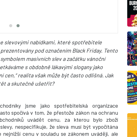
se slevovými nabídkami, které spotřebitele
u prezentovány pod označením Black Friday.
Tento
symbolem masivních slev a začátku vánoční
setkáváme s obdobně lákavými slogany jako
ní cen,“ realita však může být často odlišná. Jak
ět a skutečně ušetřit?
hodníky jsme jako spotřebitelská organizace
 často spočívá v tom, že přestože zákon na ochranu
obchodníků uvádět cenu, za kterou bylo zboží
evy, nespecifikuje, že sleva musí být vypočítána
ce nejnižší cenu v souladu se zákonem uvádějí, ale