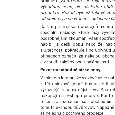
praktiku. „
Spotřebitel se také může s
výhodnou cenu, ale následně obdrž
produktu. Pokud bylo již takové zbo
od smlouvy a na vrácení zaplacené čá
Dalším prohřeškem prodejců mohou b
speciální nabídky, které mají vyvo
podrobnějším zkoumání však spotřebit
nabízí již delší dobu nebo že nab
skutečnosti pokračuje i po uplynutí 
případech označit za nekalou obchod
a vzbudit falešný pocit naléhavosti.
Pozor na nápadně nízké ceny
Vzhledem k tomu, že slevové akce nab
k této slevové „vlně“ budou chtít př
výraznější a nápadnější slevy. Spotř
nakupují na e-shopu poprvé. Kontro
recenzí a seznámení se s obchodními
tomuto e-shopu důvěřovat. Nápadně n
se nejedná o poctivého prodejce.