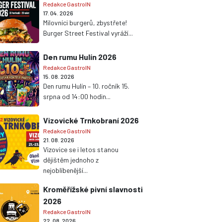
Redakce GastroIN
17. 04. 2026
Milovníci burgerů, zbystřete!
Burger Street Festival vyráží...
Den rumu Hulín 2026
Redakce GastroIN
15. 08. 2026
Den rumu Hulín – 10. ročník 15.
srpna od 14:00 hodin...
Vizovické Trnkobraní 2026
Redakce GastroIN
21. 08. 2026
Vizovice se i letos stanou
dějištěm jednoho z
nejoblíbenější...
Kroměřížské pivní slavnosti
2026
Redakce GastroIN
22. 08. 2026