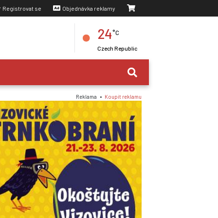
Registrovat se
Objednávka reklamy
24
°C
Czech Republic
Reklama •
Koupit reklamu