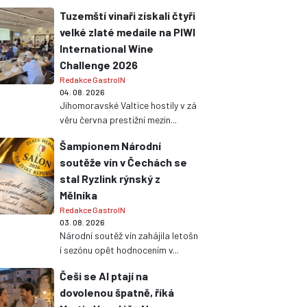
Tuzemští vinaři získali čtyři
velké zlaté medaile na PIWI
International Wine
Challenge 2026
Redakce GastroIN
04. 08. 2026
Jihomoravské Valtice hostily v zá
věru června prestižní mezin...
Šampionem Národní
soutěže vín v Čechách se
stal Ryzlink rýnský z
Mělníka
Redakce GastroIN
03. 08. 2026
Národní soutěž vín zahájila letošn
í sezónu opět hodnocením v...
Češi se AI ptají na
dovolenou špatně, říká