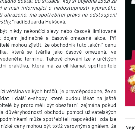
nadno dostat do situace, kdy si objedná zboží za
í e-mail informující o nedostupnosti vybraného
ží uhrazeno, má spotřebitel právo na odstoupení
stky,“
radí Eduarda Hekšová.
ýt nikdy nekončící slevy nebo časově limitované
lat dojem jedinečné a časově omezené akce. Při
elé mohou zjistit, že obchodník tuto „akční“ cenu
ídka, která se tvářila jako časově omezená, ve
uvedeného termínu. Takové chování lze v určitých
ní praktiku, která má za cíl klamat spotřebitele
ízí většina velkých hráčů, je pravděpodobné, že se
idat i další e-shopy, které budou lákat na ještě
ebitelé by proto měli být obezřetní, zejména pokud
la důvěryhodnosti obchodu pomocí uživatelských
 podmínkami může spotřebiteli napovědět, zda lze
ízké ceny mohou být totiž varovným signálem, že
Nejč