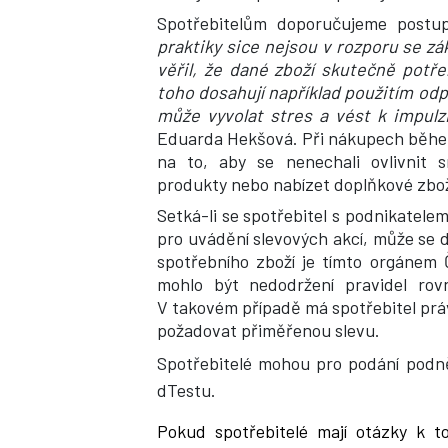
Spotřebitelům doporučujeme postup
praktiky sice nejsou v rozporu se zá
věřil, že dané zboží skutečně potř
toho dosahují například použitím odpo
může vyvolat stres a vést k impulz
Eduarda Hekšová. Při nákupech během 
na to, aby se nenechali ovlivnit
produkty nebo nabízet doplňkové zboží
Setká-li se spotřebitel s podnikatel
pro uvádění slevových akcí, může se d
spotřebního zboží je tímto orgánem
mohlo být nedodržení pravidel rov
V takovém případě má spotřebitel prá
požadovat přiměřenou slevu.
Spotřebitelé mohou pro podání podn
dTestu.
Pokud spotřebitelé mají otázky k 