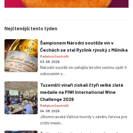
Nejčtenější tento týden
Šampionem Národní soutěže vín v
Čechách se stal Ryzlink rýnský z Mělníka
Redakce GastroIN
03. 08. 2026
Národní soutěž vín zahájila letošní sezónu opět h
odnocením v...
Tuzemští vinaři získali čtyři velké zlaté
medaile na PIWI International Wine
Challenge 2026
Redakce GastroIN
04. 08. 2026
Jihomoravské Valtice hostily v závěru června pre
stižní mezin...