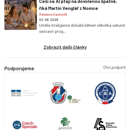
Češi se AI ptají na dovolenou špatně,
říká Martin Venglář z Nomce
Redakce GastroIN
03. 08. 2026
Umělá inteligence dokáže během několika sekund
sestavit prog...
Zobrazit další články
Chci podpořit
Podporujeme