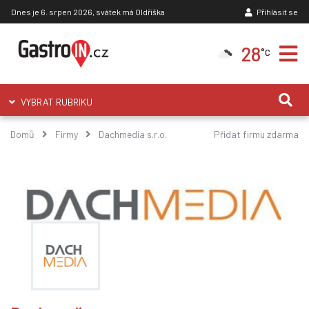
Dnes je 6. srpen 2026, svátek má Oldřiška
Přihlásit se
28
°C
VYBRAT RUBRIKU
Domů
Firmy
Dachmedia s.r.o.
Přidat firmu zdarma