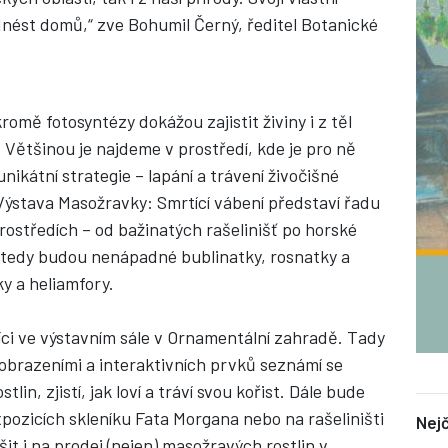
nést domů,“ zve Bohumil Černý, ředitel Botanické
kromě fotosyntézy dokážou zajistit živiny i z těl
 Většinou je najdeme v prostředí, kde je pro ně
unikátní strategie – lapání a trávení živočišné
Výstava Masožravky: Smrtící vábení představí řadu
prostředích – od bažinatých rašelinišť po horské
ní tedy budou nenápadné bublinatky, rosnatky a
ky a heliamfory.
ci ve výstavním sále v Ornamentální zahradě. Tady
obrazeními a interaktivních prvků seznámí se
in, zjistí, jak loví a tráví svou kořist. Dále bude
xpozicích skleníku Fata Morgana nebo na rašeliništi
Nejč
it i na prodej (nejen) masožravých rostlin v