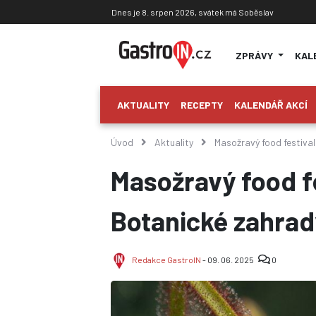
Dnes je 8. srpen 2026, svátek má Soběslav
ZPRÁVY
KAL
AKTUALITY
RECEPTY
KALENDÁŘ AKCÍ
Úvod
Aktuality
Masožravý food festival
Masožravý food fe
Botanické zahrad
Redakce GastroIN
- 09. 06. 2025
0