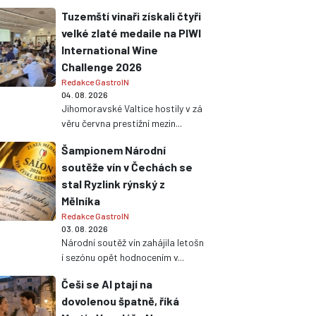
Tuzemští vinaři získali čtyři
velké zlaté medaile na PIWI
International Wine
Challenge 2026
Redakce GastroIN
04. 08. 2026
Jihomoravské Valtice hostily v zá
věru června prestižní mezin...
Šampionem Národní
soutěže vín v Čechách se
stal Ryzlink rýnský z
Mělníka
Redakce GastroIN
03. 08. 2026
Národní soutěž vín zahájila letošn
í sezónu opět hodnocením v...
Češi se AI ptají na
dovolenou špatně, říká