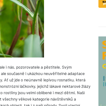
ale i nás, pozorovatele a pěstitele. Svým
, ale současně i ukázkou neuvěřitelné adaptace
. Ať už jde o neúnavně lepivou rosnatku, která
onstrózní láčkovky, jejichž lákavé nektarové žlázy
to rostliny jsou velmi oblíbené i mezi dětmi. Naší
it všechny věkové kategorie návštěvníků a
ch oblastí, tak i z naší přírody. Svoji vlastní