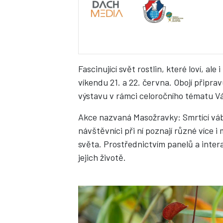
Fascinující svět rostlin, které loví, ale
víkendu 21. a 22. června. Obojí připra
výstavu v rámci celoročního tématu V
Akce nazvaná Masožravky: Smrtící vábe
návštěvníci při ní poznají různé více
světa. Prostřednictvím panelů a inter
jejich životě.