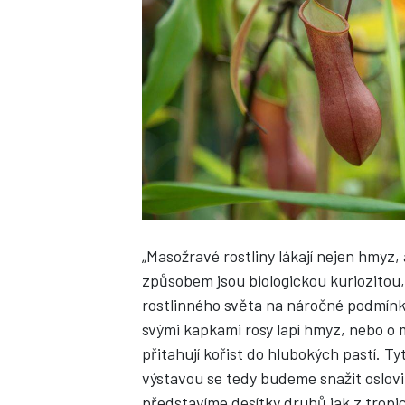
„Masožravé rostliny lákají nejen hmyz, 
způsobem jsou biologickou kuriozitou
rostlinného světa na náročné podmínky
svými kapkami rosy lapí hmyz, nebo o m
přitahují kořist do hlubokých pastí. Ty
výstavou se tedy budeme snažit oslov
představíme desítky druhů jak z tropický