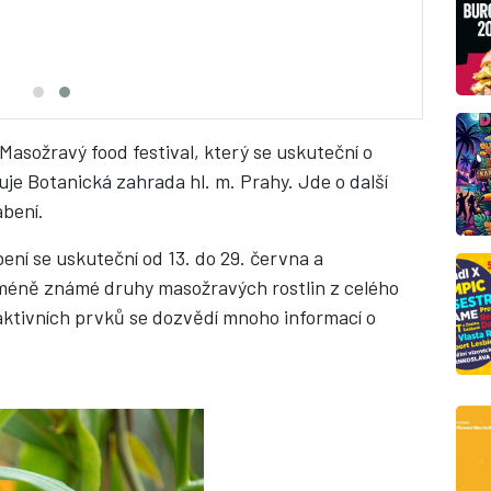
 i Masožravý food festival, který se uskuteční o
vuje Botanická zahrada hl. m. Prahy. Jde o další
ábení.
ní se uskuteční od 13. do 29. června a
 i méně známé druhy masožravých rostlin z celého
aktivních prvků se dozvědí mnoho informací o