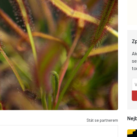
Zp
Ak
se
to
Nejb
Stát se partnerem