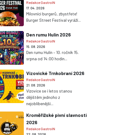
Redakce GastroIN
17. 04. 2026
Milovníci burgerů, zbystřete!
Burger Street Festival vyráží...
Den rumu Hulín 2026
Redakce GastroIN
15. 08. 2026
Den rumu Hulín – 10. ročník 15.
srpna od 14:00 hodin...
Vizovické Trnkobraní 2026
Redakce GastroIN
21. 08. 2026
Vizovice se i letos stanou
dějištěm jednoho z
nejoblíbenější...
Kroměřížské pivní slavnosti
2026
Redakce GastroIN
22. 08. 2026