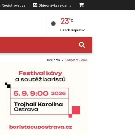
Registrovat se
Objednávka reklamy
23
°C
Czech Republic
Reklama •
Koupit reklamu