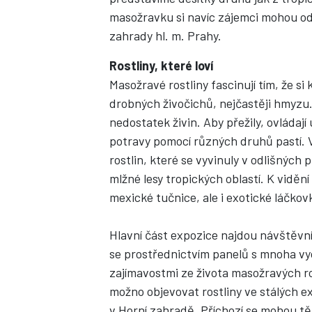
masožravku si navíc zájemci mohou od
zahrady hl. m. Prahy.
Rostliny, které loví
Masožravé rostliny fascinují tím, že si 
drobných živočichů, nejčastěji hmyzu.
nedostatek živin. Aby přežily, ovládají 
potravy pomocí různých druhů pastí. 
rostlin, které se vyvinuly v odlišných 
mlžné lesy tropických oblastí. K vidě
mexické tučnice, ale i exotické láčkov
Hlavní část expozice najdou návštěvní
se prostřednictvím panelů s mnoha vy
zajímavostmi ze života masožravých rostl
možno objevovat rostliny ve stálých e
v Horní zahradě. Příchozí se mohou těš