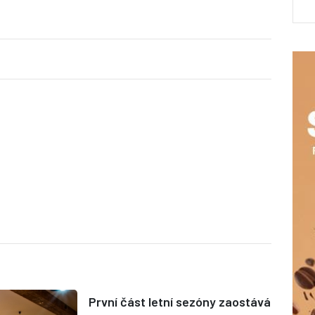
První část letní sezóny zaostává