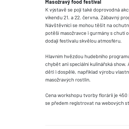
Masožravý food festival
K výstavě se pojí také doprovodná akce
víkendu 21. a 22. června. Zábavný prog
Návštěvníci se mohou těšit na ochutnáv
potěší masožravce i gurmány s chutí 
dodají festivalu skvělou atmosféru.
Hlavním hvězdou hudebního programu
chybět ani speciální kulinářská show.
děti i dospělé, například výrobu vlast
masožravých rostlin.
Cena workshopu tvorby florárií je 450
se předem registrovat na webových s