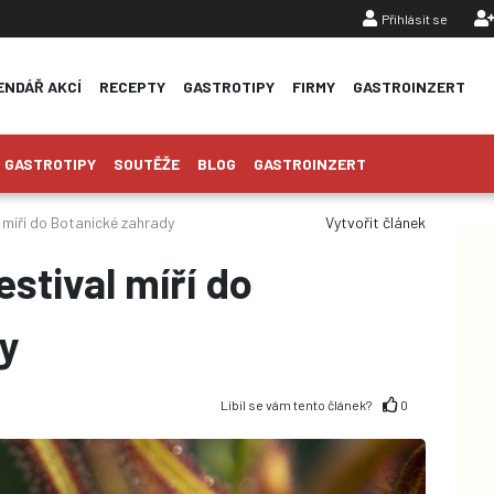
Přihlásit se
ENDÁŘ AKCÍ
RECEPTY
GASTROTIPY
FIRMY
GASTROINZERT
GASTROTIPY
SOUTĚŽE
BLOG
GASTROINZERT
 míří do Botanické zahrady
Vytvořit článek
stival míří do
y
Líbil se vám tento článek?
0