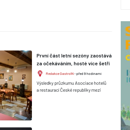
První část letní sezóny zaostává
za očekáváním, hosté více šetří
Redakce GastroIN
- před 9 hodinami
Výsledky průzkumu Asociace hotelů
a restaurací České republiky mezi
členskými provozy ukazují, že
dosavadní průběh léta je velmi r...