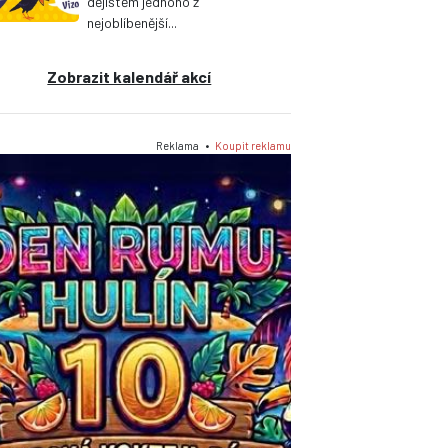
dějištěm jednoho z
nejoblíbenější...
Zobrazit kalendář akcí
Reklama •
Koupit reklamu