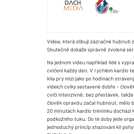
Videa, která slibují zázračné hubnutí 
Skutečně dokáže správně zvolená séri
Na jednom videu například lidé s vypra
cvičení každý den. V rychlém kardio 
kila prý mizí jako po hodinách stráven
videích cviky sestavené dobře – člově
cvičí intenzivně, bez přestávek, takže
člověk opravdu začal hubnout, mělo by
20 minutách kardio tréninku dochází k
podkožního tuku. Do té doby jede organ
jednoduchý princip shazování kil pohy