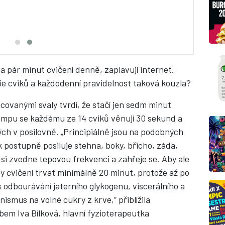
za pár minut cvičení denně, zaplavují internet.
e cviků a každodenní pravidelnost taková kouzla?
covanými svaly tvrdí, že stačí jen sedm minut
tempu se každému ze 14 cviků věnují 30 sekund a
ých v posilovně. „Principiálně jsou na podobných
k postupně posiluje stehna, boky, břicho, záda,
 si zvedne tepovou frekvenci a zahřeje se. Aby ale
 cvičení trvat minimálně 20 minut, protože až po
 odbourávání jaterního glykogenu, viscerálního a
ismus na volné cukry z krve,“ přiblížila
bem Iva Bílková, hlavní fyzioterapeutka