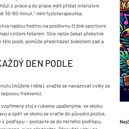
chůzi z práce a do práce měli přidat intenzivní
ě 30-60 minut,“ míní fyzioterapeutka.
otva najdou hodinu na posilovnu či jiné sportovní
mácí cvičení řešením. Sice nelze čekat překotné
ní tělo posílí, pomůže předcházet bolestem zad a
KAŽDÝ DEN PODLE
nutu (můžete i déle), snažte se navazovat cviky za
i tepovou frekvenci.
 vzpřímený stoj s rukama upaženýma, ve skoku
vu a opět ve skoku se vraťte do původní pozice.
y v podřepu – postavte se do mírného podřepu,
Nejč