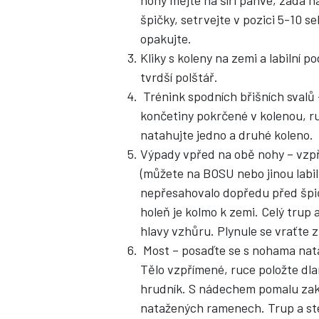
nohy mějte na šíři pánve, záda 
špičky, setrvejte v pozici 5-10 s
opakujte.
Kliky s koleny na zemi a labilní 
tvrdší polštář.
Trénink spodních břišních svalů
končetiny pokrčené v kolenou, ru
natahujte jedno a druhé koleno.
Výpady vpřed na obě nohy – vzp
(můžete na BOSU nebo jinou labil
nepřesahovalo dopředu před špič
holeň je kolmo k zemi. Celý trup
hlavy vzhůru. Plynule se vraťte 
Most – posaďte se s nohama nat
Tělo vzpřímené, ruce položte dla
hrudník. S nádechem pomalu zakl
natažených ramenech. Trup a ste