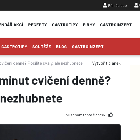
Přihlásit se
ENDÁŘ AKCÍ
RECEPTY
GASTROTIPY
FIRMY
GASTROINZERT
GASTROTIPY
SOUTĚŽE
BLOG
GASTROINZERT
vičení denně? Posílíte svaly, ale nezhubnete
Vytvořit článek
minut cvičení denně?
le nezhubnete
Líbil se vám tento článek?
0