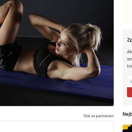
Zp
Ak
se
to
Nejb
Stát se partnerem