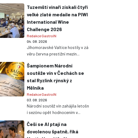
Tuzemští vinaři získali čtyři
velké zlaté medaile na PIWI
International Wine
Challenge 2026
Redakce GastroIN
04. 08. 2026
Jihomoravské Valtice hostily v zá
věru června prestižní mezin...
Šampionem Národní
soutěže vín v Čechách se
stal Ryzlink rýnský z
Mělníka
Redakce GastroIN
03. 08. 2026
Národní soutěž vín zahájila letošn
í sezónu opět hodnocením v...
Češi se AI ptají na
dovolenou špatně, říká