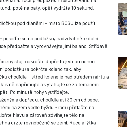
narovnaná, ruce předpažte. Přesuňte váhu na
ekund, poté na paty, opět vydržte 10 sekund,
podložkou pod dlaněmi – místo BOSU lze použít
 – posaďte se na podložku, nadzdvihněte dolní
ce předpažte a vyrovnávejte jimi balanc. Střídavě
římený stoj, nakročte dopředu jednou nohou
ní podložku) a pokrčte koleno tak, aby
ku chodidla – střed kolene je nad středem nártu a
 aktivně napřimujte a vytahujte se za temenem
zpět. Po minutě nohy vystřídejte.
aženýma dopředu, chodidla asi 30 cm od sebe.
němi na zem vedle hýždí. Bradu přitlačte na
oňte hlavu a zároveň zdvíhejte tělo na
hna držte rovnoběžně se zemí. Ruce a lýtka