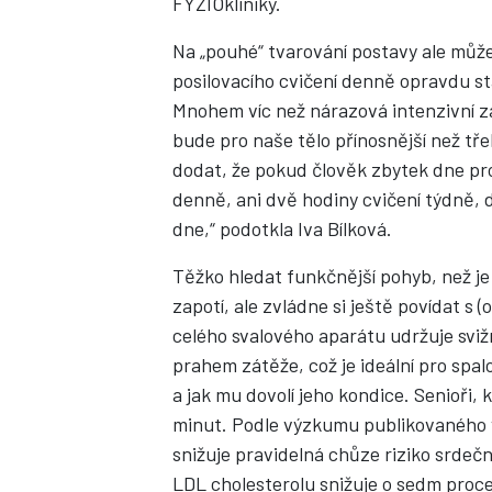
FYZIOkliniky.
Na „pouhé“ tvarování postavy ale můž
posilovacího cvičení denně opravdu sta
Mnohem víc než nárazová intenzivní zá
bude pro naše tělo přínosnější než tř
dodat, že pokud člověk zbytek dne pro
denně, ani dvě hodiny cvičení týdně,
dne,“ podotkla Iva Bílková.
Těžko hledat funkčnější pohyb, než j
zapotí, ale zvládne si ještě povídat s
celého svalového aparátu udržuje sv
prahem zátěže, což je ideální pro spalo
a jak mu dovolí jeho kondice. Senioři, 
minut. Podle výzkumu publikovaného v
snižuje pravidelná chůze riziko srdeč
LDL cholesterolu snižuje o sedm procen