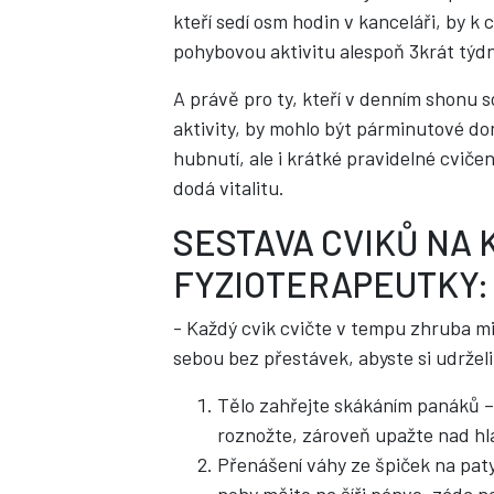
kteří sedí osm hodin v kanceláři, by k 
pohybovou aktivitu alespoň 3krát týdn
A právě pro ty, kteří v denním shonu s
aktivity, by mohlo být párminutové do
hubnutí, ale i krátké pravidelné cviče
dodá vitalitu.
SESTAVA CVIKŮ NA 
FYZIOTERAPEUTKY:
- Každý cvik cvičte v tempu zhruba mi
sebou bez přestávek, abyste si udržel
Tělo zahřejte skákáním panáků –
roznožte, zároveň upažte nad hla
Přenášení váhy ze špiček na pat