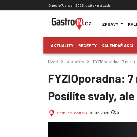
Dnes je 7. srpen 2026, svátek má Lada
ZPRÁVY
KAL
AKTUALITY
RECEPTY
KALENDÁŘ AKCÍ
Úvod
Aktuality
FYZIOporadna: 7 minut c
FYZIOporadna: 7 
Posílíte svaly, a
Redakce GastroIN
- 19. 02. 2025
0