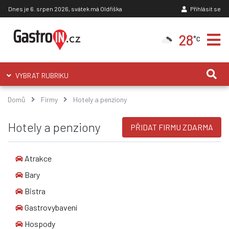
Dnes je 6. srpen 2026, svátek má Oldřiška
Přihlásit se
28
°C
VYBRAT RUBRIKU
Domů
Firmy
Hotely a penziony
Hotely a penziony
PŘIDAT FIRMU ZDARMA
Atrakce
Bary
Bistra
Gastrovybavení
Hospody