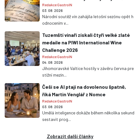
Redakce GastroIN
03. 08. 2026
Národní soutěž vín zahájila letošní sezónu opět h
odnocením v...
Tuzemští vinaři získali čtyři velké zlaté
medaile na PIWI International Wine
Challenge 2026
Redakce GastroIN
04. 08. 2026
Jihomoravské Valtice hostily v závěru června pre
stižní mezin...
Češi se AI ptají na dovolenou špatně,
říká Martin Venglář z Nomce
Redakce GastroIN
03. 08. 2026
Umělá inteligence dokáže během několika sekund
sestavit prog...
Zobrazit další články