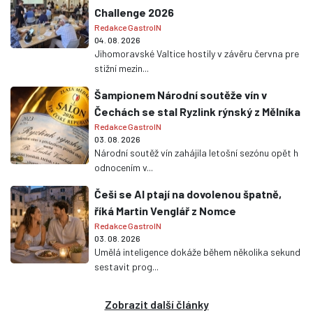
Challenge 2026
Redakce GastroIN
04. 08. 2026
Jihomoravské Valtice hostily v závěru června pre
stižní mezin...
Šampionem Národní soutěže vín v
Čechách se stal Ryzlink rýnský z Mělníka
Redakce GastroIN
03. 08. 2026
Národní soutěž vín zahájila letošní sezónu opět h
odnocením v...
Češi se AI ptají na dovolenou špatně,
říká Martin Venglář z Nomce
Redakce GastroIN
03. 08. 2026
Umělá inteligence dokáže během několika sekund
sestavit prog...
Zobrazit další články