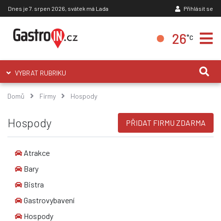
Dnes je 7. srpen 2026, svátek má Lada
Přihlásit se
26
°C
VYBRAT RUBRIKU
Domů
Firmy
Hospody
Hospody
PŘIDAT FIRMU ZDARMA
Atrakce
Bary
Bistra
Gastrovybavení
Hospody