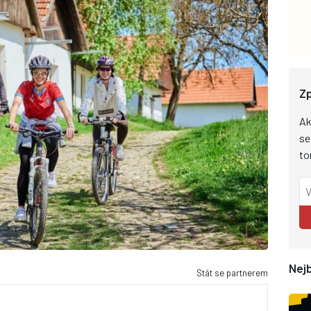
Zp
Ak
se
to
Nejb
Stát se partnerem