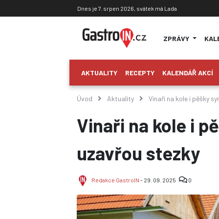
Dnes je 7. srpen 2026, svátek má Lada
ZPRÁVY
KAL
AKTUALITY
RECEPTY
KALENDÁŘ AKCÍ
Úvod
Aktuality
Vinaři na kole i pěšky s
Vinaři na kole i 
uzavřou stezky
Redakce GastroIN
- 29. 09. 2025
0