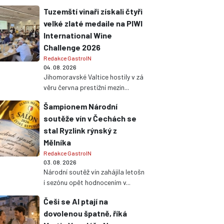
Tuzemští vinaři získali čtyři
velké zlaté medaile na PIWI
International Wine
Challenge 2026
Redakce GastroIN
04. 08. 2026
Jihomoravské Valtice hostily v zá
věru června prestižní mezin...
Šampionem Národní
soutěže vín v Čechách se
stal Ryzlink rýnský z
Mělníka
Redakce GastroIN
03. 08. 2026
Národní soutěž vín zahájila letošn
í sezónu opět hodnocením v...
Češi se AI ptají na
dovolenou špatně, říká