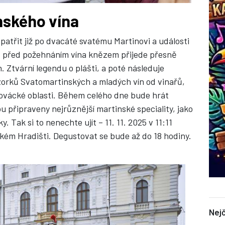
nského vína
patřit již po dvacáté svatému Martinovi a události
ě před požehnáním vína knězem přijede přesně
n. Ztvární legendu o plášti, a poté následuje
zorků Svatomartinských a mladých vín od vinařů,
lovácké oblasti. Během celého dne bude hrát
 připraveny nejrůznější martinské speciality, jako
. Tak si to nenechte ujít – 11. 11. 2025 v 11:11
ém Hradišti. Degustovat se bude až do 18 hodiny.
Nejč