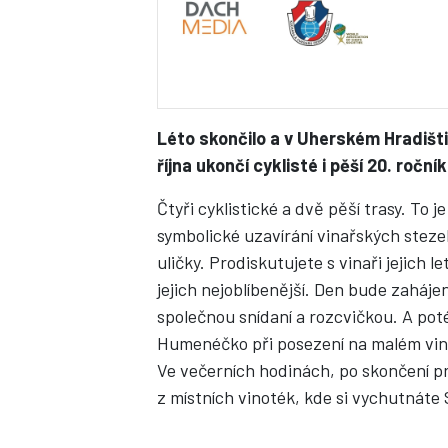
Léto skončilo a v Uherském Hradišti 
října ukončí cyklisté i pěší 20. roč
Čtyři cyklistické a dvě pěší trasy. To j
symbolické uzavírání vinařských stezek
uličky. Prodiskutujete s vinaři jejich le
jejich nejoblíbenější. Den bude zahá
společnou snídaní a rozcvičkou. A poté
Humenéčko při posezení na malém vinn
Ve večerních hodinách, po skončení 
z místních vinoték, kde si vychutnáte