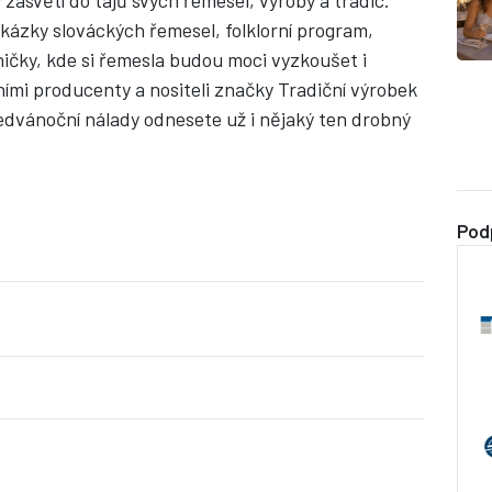
 zasvětí do tajů svých řemesel, výroby a tradic.
ukázky slováckých řemesel, folklorní program,
lničky, kde si řemesla budou moci vyzkoušet i
lními producenty a nositeli značky Tradiční výrobek
ředvánoční nálady odnesete už i nějaký ten drobný
Pod