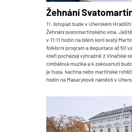
Žehnání Svatomarti
11. listopad bude v Uherském Hradišti 
Žehnání svatomartinského vína. Ješt
v 11:11 hodin na bílém koni svatý Marti
folklorní program a degustace až 50 v
kteří pocházejí výhradně z Vinařské s
cimbálová muzika a k zakousnutí budou
je husa, kachna nebo martinské rohlíčky
hodin na Masarykově náměstí v Uhersk