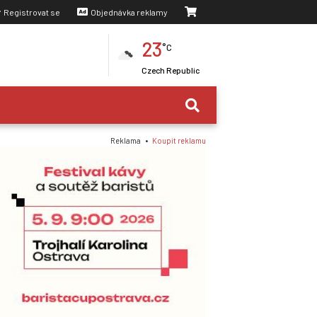
Registrovat se
Objednávka reklamy
23
°C
Czech Republic
Reklama •
Koupit reklamu