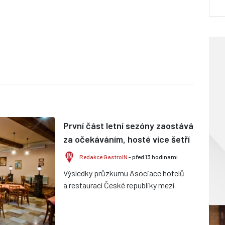
První část letní sezóny zaostává
za očekáváním, hosté více šetří
Redakce GastroIN
- před 13 hodinami
Výsledky průzkumu Asociace hotelů
a restaurací České republiky mezi
členskými provozy ukazují, že
dosavadní průběh léta je velmi r...