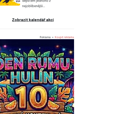
dějištěm jednoho z
nejoblíbenější...
Zobrazit kalendář akcí
Reklama •
Koupit reklamu