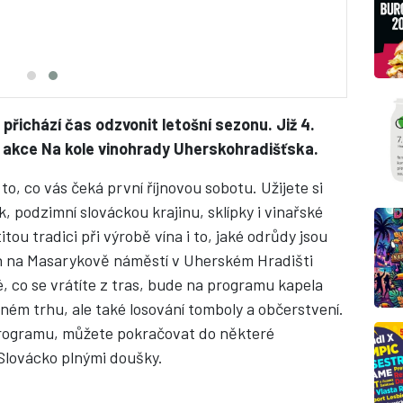
přichází čas odzvonit letošní sezonu. Již 4.
ník akce Na kole vinohrady Uherskohradišťska.
e to, co vás čeká první říjnovou sobotu. Užijete si
, podzimní slováckou krajinu, sklípky i vinařské
titou tradici při výrobě vína i to, jaké odrůdy jsou
jen na Masarykově náměstí v Uherském Hradišti
, co se vrátíte z tras, bude na programu kapela
ém trhu, ale také losování tomboly a občerstvení.
programu, můžete pokračovat do některé
 Slovácko plnými doušky.