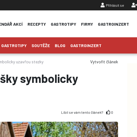
Přihlásit se
ENDÁŘ AKCÍ
RECEPTY
GASTROTIPY
FIRMY
GASTROINZERT
GASTROTIPY
SOUTĚŽE
BLOG
GASTROINZERT
ymbolicky uzavřou stezky
Vytvořit článek
pěšky symbolicky
Líbil se vám tento článek?
0