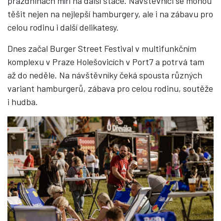
prázdninách míří na další štace. Návštěvníci se mohou
těšit nejen na nejlepší hamburgery, ale i na zábavu pro
celou rodinu i další delikatesy.
Dnes začal Burger Street Festival v multifunkčním
komplexu v Praze Holešovicích v Port7 a potrvá tam
až do neděle. Na návštěvníky čeká spousta různých
variant hamburgerů, zábava pro celou rodinu, soutěže
i hudba.