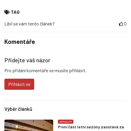
TAG
Líbil se vám tento článek?
0
Komentáře
Přidejte váš názor
Pro přidání komentáře se musíte přihlásit.
Přihlásit se
Výběr článků
AKTUALITY
První část letní sezóny zaostává za