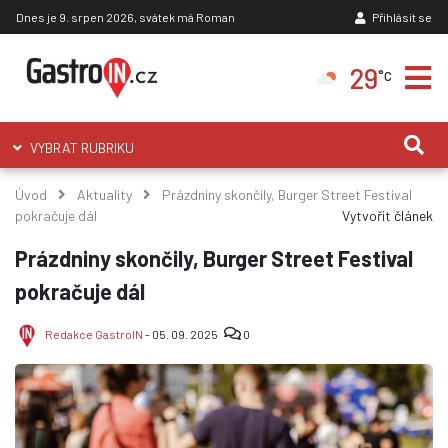
Dnes je 9. srpen 2026, svátek má Roman
Přihlásit se
29
°C
VYBRAT RUBRIKU
Úvod
Aktuality
Prázdniny skončily, Burger Street Festival
pokračuje dál
Vytvořit článek
Prázdniny skončily, Burger Street Festival
pokračuje dál
Redakce GastroIN
- 05. 09. 2025
0