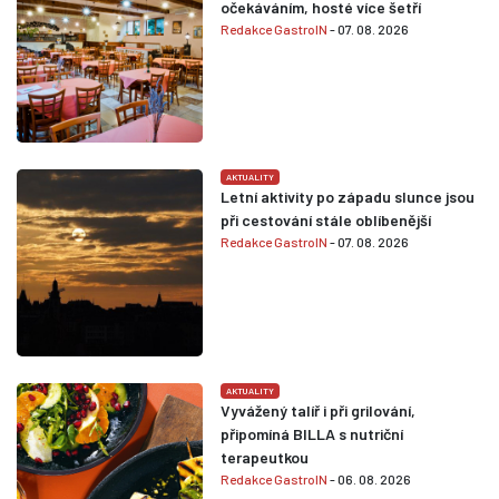
očekáváním, hosté více šetří
Redakce GastroIN
- 07. 08. 2026
AKTUALITY
Letní aktivity po západu slunce jsou
při cestování stále oblíbenější
Redakce GastroIN
- 07. 08. 2026
AKTUALITY
Vyvážený talíř i při grilování,
připomíná BILLA s nutriční
terapeutkou
Redakce GastroIN
- 06. 08. 2026