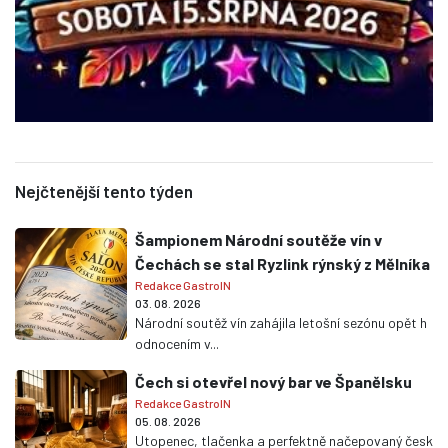
Nejčtenější tento týden
Šampionem Národní soutěže vín v
Čechách se stal Ryzlink rýnský z Mělníka
Redakce GastroIN
03. 08. 2026
Národní soutěž vín zahájila letošní sezónu opět h
odnocením v...
Čech si otevřel nový bar ve Španělsku
Redakce GastroIN
05. 08. 2026
Utopenec, tlačenka a perfektně načepovaný česk