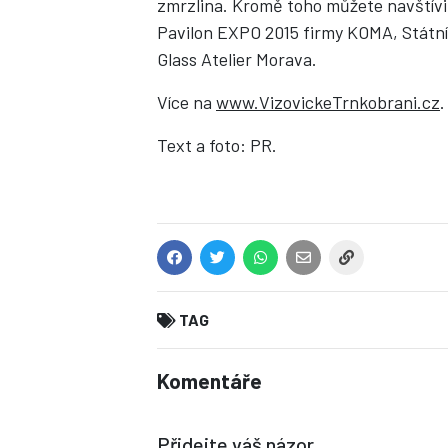
zmrzlina. Kromě toho můžete navštívi
Pavilon EXPO 2015 firmy KOMA, Státn
Glass Atelier Morava.
Více na
www.VizovickeTrnkobrani.cz
.
Text a foto: PR.
TAG
Komentáře
Přidejte váš názor