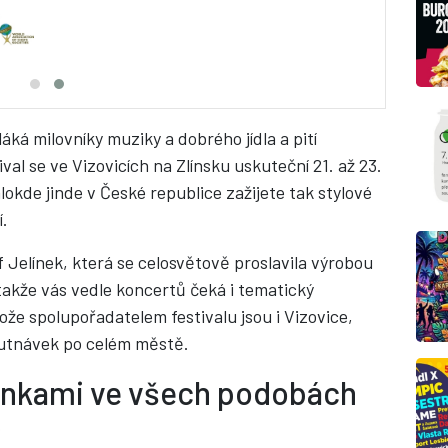
áká milovníky muziky a dobrého jídla a pití
val se ve Vizovicích na Zlínsku uskuteční 21. až 23.
lokde jinde v České republice zažijete tak stylové
í.
f Jelínek, která se celosvětově proslavila výrobou
 takže vás vedle koncertů čeká i tematický
že spolupořadatelem festivalu jsou i Vizovice,
chutnávek po celém městě.
trnkami ve všech podobách
?