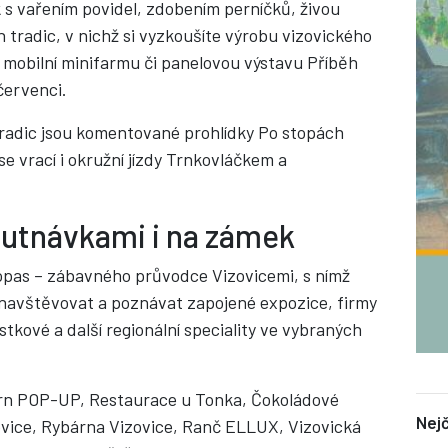
 s vařením povidel, zdobením perníčků, živou
h tradic, v nichž si vyzkoušíte výrobu vizovického
 mobilní minifarmu či panelovou výstavu Příběh
červenci.
 tradic jsou komentované prohlídky Po stopách
e vrací i okružní jízdy Trnkovláčkem a
utnávkami i na zámek
pas – zábavného průvodce Vizovicemi, s nímž
navštěvovat a poznávat zapojené expozice, firmy
tkové a další regionální speciality ve vybraných
corn POP-UP, Restaurace u Tonka, Čokoládové
Nejč
ovice, Rybárna Vizovice, Ranč ELLUX, Vizovická