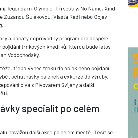
 mj. legendární Olympic, Tři sestry, No Name, Xindl
 se Zuzanou Šulákovou, Vlasta Redl nebo Objev
g.
ubory a bohatý doprovodný program pro dospělé i
v pojídání trnkových knedlíků, kterou bude letos
Ivan Vodochodský.
outěže, třeba Vynes trnku do oblak nebo pojídání
ybět ochutnávky pálenek a exkurze do výroby,
čepování piva s Pivovarem Svijany a další
ěti.
ávky specialit po celém
álu navážou další akce po celém městě. Těšit se