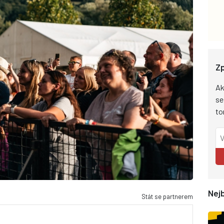
Zp
Ak
se
to
Nejb
Stát se partnerem