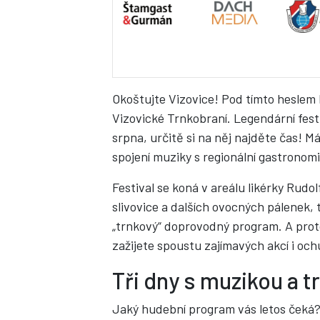
Okoštujte Vizovice! Pod tímto heslem l
Vizovické Trnkobraní. Legendární festi
srpna, určitě si na něj najděte čas! Má
spojení muziky s regionální gastronomi
Festival se koná v areálu likérky Rudol
slivovice a dalších ovocných pálenek,
„trnkový“ doprovodný program. A proto
zažijete spoustu zajímavých akcí i o
Tři dny s muzikou a 
Jaký hudební program vás letos čeká