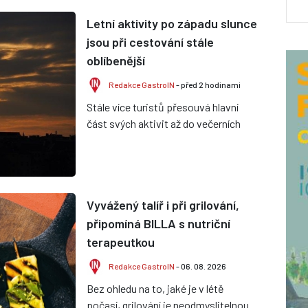
Letní aktivity po západu slunce
jsou při cestování stále
oblíbenější
Redakce GastroIN
- před 2 hodinami
Stále více turistů přesouvá hlavní
část svých aktivit až do večerních
hodin a po západu slunce. Rostoucí
teploty, snaha vyhnout se...
Vyvážený talíř i při grilování,
připomíná BILLA s nutriční
terapeutkou
Redakce GastroIN
- 06. 08. 2026
Bez ohledu na to, jaké je v létě
počasí, grilování je neodmyslitelnou