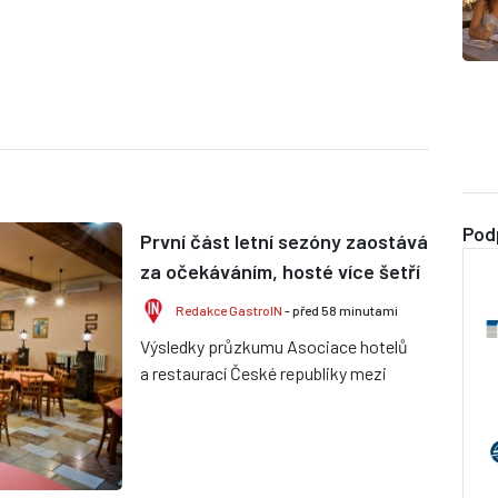
Pod
První část letní sezóny zaostává
za očekáváním, hosté více šetří
Redakce GastroIN
- před 58 minutami
Výsledky průzkumu Asociace hotelů
a restaurací České republiky mezi
členskými provozy ukazují, že
dosavadní průběh léta je velmi r...