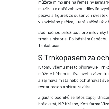
můžete mimo jiné na řemeslný jarmark
muzikou a další zábavou, dílny lidovýc
pečiva a figurek ze sušených švestek,
vizovického pečiva, která začíná už v 
Jedinečnou příležitostí pro milovníky
trnek a historie. Po loňském úspěchu s
Trnkobusem.
S Trnkopasem za och
K tomu všemu město připravuje Trnko
můžete během festivalového víkendu 
a zajímavá místa nebo ochutnávat šves
restauracích a sbírat razítka.
Z gastro podniků se letos zapojí Uni
království, MP Krásno, Kozí farma Viz