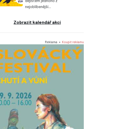
dějištěm jednoho z
nejoblíbenější...
Zobrazit kalendář akcí
Reklama •
Koupit reklamu