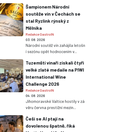
Šampionem Národní
soutěže vín v Čechách se
stal Ryzlink rýnský z
Mělníka
Redakce GastroIN
03. 08. 2026
Národní soutěž vín zahájila letošn
í sezónu opět hodnocením v...
Tuzemští vinaři získali čtyři
velké zlaté medaile na PIWI
International Wine
Challenge 2026
Redakce GastroIN
04. 08. 2026
Jihomoravské Valtice hostily v zá
věru června prestižní mezin...
Češi se AI ptají na
dovolenou špatně, říká