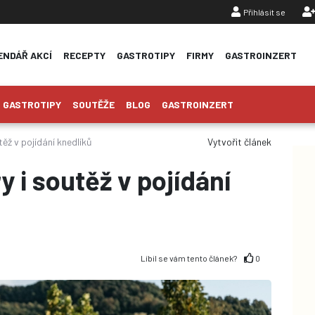
Přihlásit se
ENDÁŘ AKCÍ
RECEPTY
GASTROTIPY
FIRMY
GASTROINZERT
GASTROTIPY
SOUTĚŽE
BLOG
GASTROINZERT
těž v pojídání knedlíků
Vytvořit článek
y i soutěž v pojídání
Líbil se vám tento článek?
0