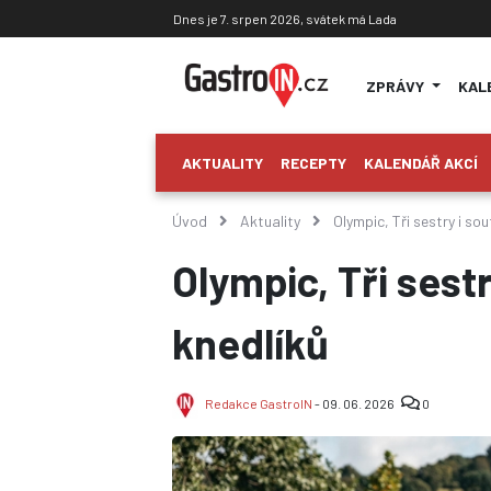
Dnes je 7. srpen 2026, svátek má Lada
ZPRÁVY
KAL
AKTUALITY
RECEPTY
KALENDÁŘ AKCÍ
Úvod
Aktuality
Olympic, Tři sestry i sou
Olympic, Tři sestr
knedlíků
Redakce GastroIN
- 09. 06. 2026
0