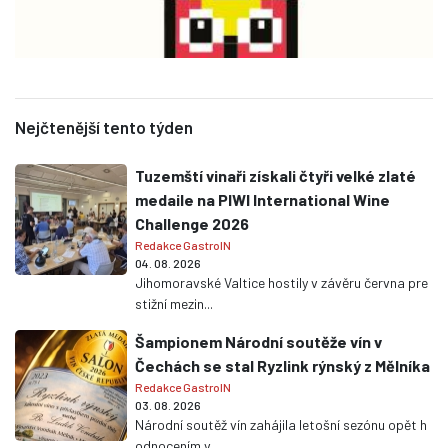
Nejčtenější tento týden
Tuzemští vinaři získali čtyři velké zlaté
medaile na PIWI International Wine
Challenge 2026
Redakce GastroIN
04. 08. 2026
Jihomoravské Valtice hostily v závěru června pre
stižní mezin...
Šampionem Národní soutěže vín v
Čechách se stal Ryzlink rýnský z Mělníka
Redakce GastroIN
03. 08. 2026
Národní soutěž vín zahájila letošní sezónu opět h
odnocením v...