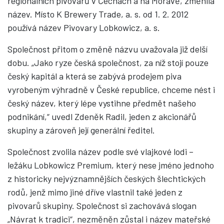
regionálních pivovarů v Čechách a na Moravě, změnila
název. Místo K Brewery Trade, a. s. od 1. 2. 2012
používá název Pivovary Lobkowicz, a. s.
Společnost přitom o změně názvu uvažovala již delší
dobu. „Jako ryze česká společnost, za níž stojí pouze
český kapitál a která se zabývá prodejem piva
vyrobeným výhradně v České republice, chceme nést i
český název, který lépe vystihne předmět našeho
podnikání,“ uvedl Zdeněk Radil, jeden z akcionářů
skupiny a zároveň její generální ředitel.
Společnost zvolila název podle své vlajkové lodi –
ležáku Lobkowicz Premium, který nese jméno jednoho
z historicky nejvýznamnějších českých šlechtických
rodů, jenž mimo jiné dříve vlastnil také jeden z
pivovarů skupiny. Společnost si zachovává slogan
„Návrat k tradici“, nezměněn zůstal i název mateřské