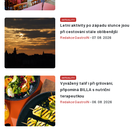
AKTUALITY
Letní aktivity po západu slunce jsou
při cestování stále oblíbenější
Redakce GastroIN
- 07. 08. 2026
AKTUALITY
Vyvážený talíř i při grilování,
připomíná BILLA s nutriční
terapeutkou
Redakce GastroIN
- 06. 08. 2026