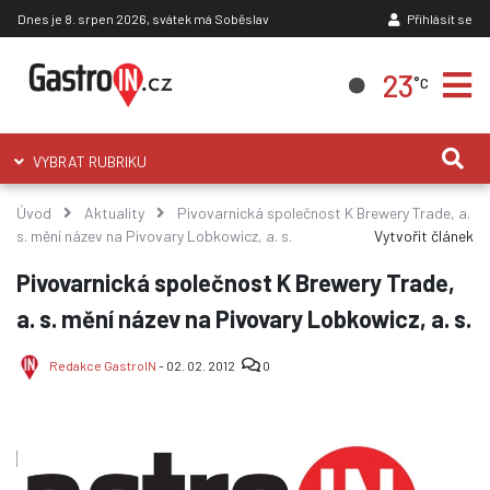
Dnes je 8. srpen 2026, svátek má Soběslav
Přihlásit se
23
°C
VYBRAT RUBRIKU
Úvod
Aktuality
Pivovarnická společnost K Brewery Trade, a.
s. mění název na Pivovary Lobkowicz, a. s.
Vytvořit článek
Pivovarnická společnost K Brewery Trade,
a. s. mění název na Pivovary Lobkowicz, a. s.
Redakce GastroIN
- 02. 02. 2012
0