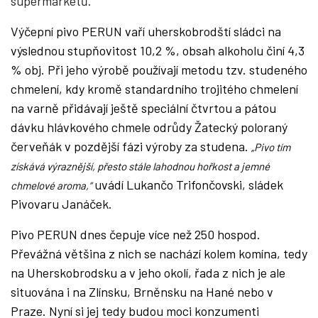
supermarketů.
Výčepní pivo PERUN vaří uherskobrodští sládci na
výslednou stupňovitost 10,2 %, obsah alkoholu činí 4,3
% obj. Při jeho výrobě používají metodu tzv. studeného
chmelení, kdy kromě standardního trojitého chmelení
na varně přidávají ještě speciální čtvrtou a pátou
dávku hlávkového chmele odrůdy Žatecký poloraný
červeňák v pozdější fázi výroby za studena.
„Pivo tím
získává výraznější, přesto stále lahodnou hořkost a jemné
uvádí Lukančo Trifončovski, sládek
chmelové aroma,“
Pivovaru Janáček.
Pivo PERUN dnes čepuje více než 250 hospod.
Převážná většina z nich se nachází kolem komína, tedy
na Uherskobrodsku a v jeho okolí, řada z nich je ale
situována i na Zlínsku, Brněnsku na Hané nebo v
Praze. Nyní si jej tedy budou moci konzumenti