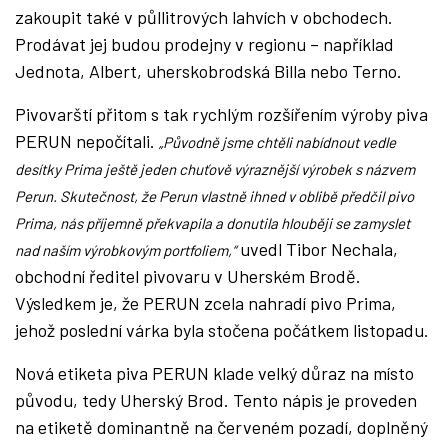
zakoupit také v půllitrových lahvích v obchodech.
Prodávat jej budou prodejny v regionu – například
Jednota, Albert, uherskobrodská Billa nebo Terno.
Pivovarští přitom s tak rychlým rozšířením výroby piva
PERUN nepočítali.
„Původně jsme chtěli nabídnout vedle
desítky Prima ještě jeden chuťově výraznější výrobek s názvem
Perun. Skutečnost, že Perun vlastně ihned v oblibě předčil pivo
Prima, nás příjemně překvapila a donutila hlouběji se zamyslet
uvedl Tibor Nechala,
nad naším výrobkovým portfoliem,“
obchodní ředitel pivovaru v Uherském Brodě.
Výsledkem je, že PERUN zcela nahradí pivo Prima,
jehož poslední várka byla stočena počátkem listopadu.
Nová etiketa piva PERUN klade velký důraz na místo
původu, tedy Uherský Brod. Tento nápis je proveden
na etiketě dominantně na červeném pozadí, doplněný