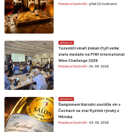
Redakce GastroIN
- před 22 hodinami
AKTUALITY
Tuzemští vinaři získali čtyři velké
zlaté medaile na PIWI International
Wine Challenge 2026
Redakce GastroIN
- 04. 08. 2026
AKTUALITY
Šampionem Národní soutěže vín v
Čechách se stal Ryzlink rýnský z
Mělníka
Redakce GastroIN
- 03. 08. 2026