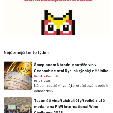
Nejčtenější tento týden
Šampionem Národní soutěže vín v
Čechách se stal Ryzlink rýnský z Mělníka
Redakce GastroIN
03. 08. 2026
Národní soutěž vín zahájila letošní sezónu opět h
odnocením v...
Tuzemští vinaři získali čtyři velké zlaté
medaile na PIWI International Wine
Challenge 2026