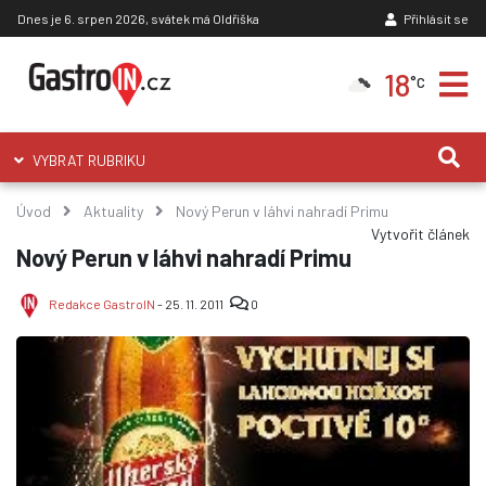
Dnes je 6. srpen 2026, svátek má Oldřiška
Přihlásit se
18
°C
VYBRAT RUBRIKU
Úvod
Aktuality
Nový Perun v láhvi nahradí Primu
Vytvořit článek
Nový Perun v láhvi nahradí Primu
Redakce GastroIN
- 25. 11. 2011
0