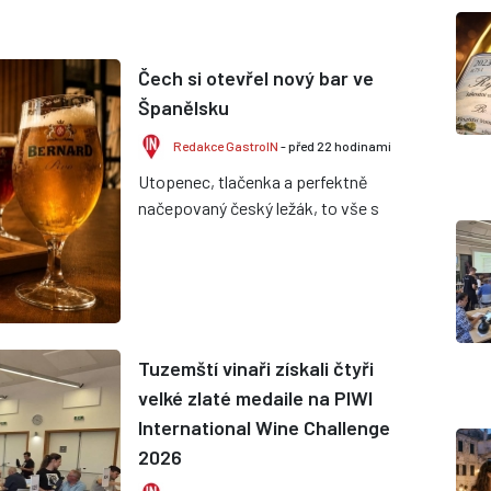
Čech si otevřel nový bar ve
Španělsku
Redakce GastroIN
- před 22 hodinami
Utopenec, tlačenka a perfektně
načepovaný český ležák, to vše s
výhledem na vlny Středozemního
moře. Třeba právě takové menu si
mo...
Tuzemští vinaři získali čtyři
velké zlaté medaile na PIWI
International Wine Challenge
2026