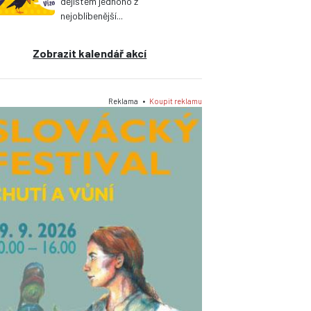
dějištěm jednoho z
nejoblíbenější...
Zobrazit kalendář akcí
Reklama •
Koupit reklamu