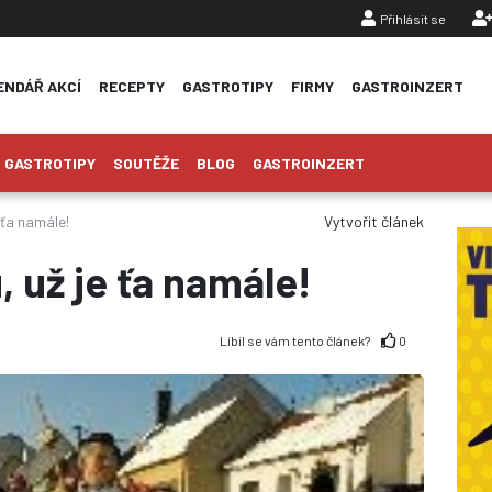
Přihlásit se
ENDÁŘ AKCÍ
RECEPTY
GASTROTIPY
FIRMY
GASTROINZERT
GASTROTIPY
SOUTĚŽE
BLOG
GASTROINZERT
 ťa namále!
Vytvořit článek
 už je ťa namále!
Líbil se vám tento článek?
0