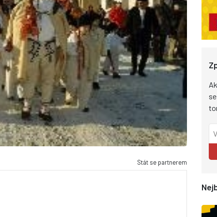
Zp
Ak
se
to
Stát se partnerem
Nejb