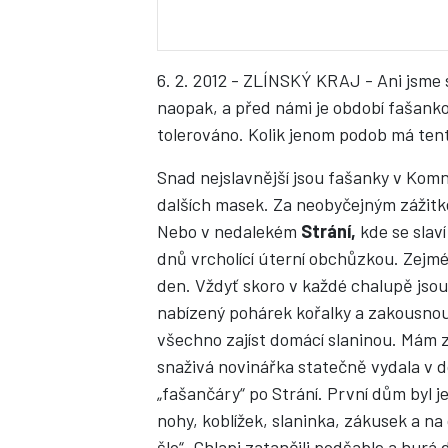
6. 2. 2012 - ZLÍNSKÝ KRAJ - Ani jsme 
naopak, a před námi je období fašank
tolerováno. Kolik jenom podob má tent
Snad nejslavnější jsou fašanky v Kom
dalších masek. Za neobyčejným zážitke
Nebo v nedalekém
Strání,
kde se slaví
dnů vrcholící úterní obchůzkou. Zejmén
den. Vždyť skoro v každé chalupě jso
nabízený pohárek kořalky a zakousnout
všechno zajíst domácí slaninou. Mám zk
snaživá novinářka statečně vydala v 
„fašančáry“ po Strání. První dům byl j
nohy, koblížek, slaninka, zákusek a n
šlo“. Chlapi zatančili podšable a hur