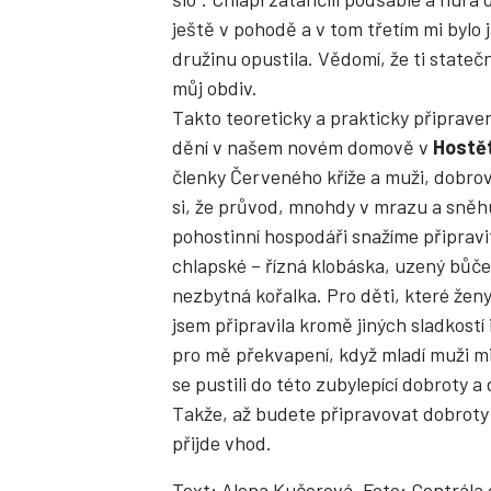
ještě v pohodě a v tom třetím mi bylo
družinu opustila. Vědomí, že ti statečn
můj obdiv.
Takto teoreticky a prakticky připrav
dění v našem novém domově v
Hostě
členky Červeného kříže a muži, dobrov
si, že průvod, mnohdy v mrazu a sněhu
pohostinní hospodáři snažíme připravit
chlapské – řízná klobáska, uzený bůče
nezbytná kořalka. Pro děti, které ženy
jsem připravila kromě jiných sladkostí
pro mě překvapení, když mladí muži mi
se pustili do této zubylepící dobroty a
Takže, až budete připravovat dobroty
přijde vhod.
Text: Alena Kučerová, Foto: Centrála