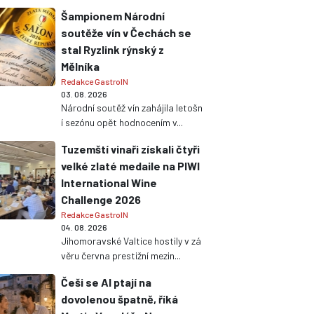
Šampionem Národní
soutěže vín v Čechách se
stal Ryzlink rýnský z
Mělníka
Redakce GastroIN
03. 08. 2026
Národní soutěž vín zahájila letošn
í sezónu opět hodnocením v...
Tuzemští vinaři získali čtyři
velké zlaté medaile na PIWI
International Wine
Challenge 2026
Redakce GastroIN
04. 08. 2026
Jihomoravské Valtice hostily v zá
věru června prestižní mezin...
Češi se AI ptají na
dovolenou špatně, říká