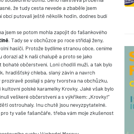
 jasné, že tudy cesta nevede a zbaběle jsem
í obcí putovali ještě několik hodin, dodnes budí
ena jsem se potom mohla zapojit do fašankového
tíně
. Tady se v obchůzce po roce střídají ženy,
olní hasiči. Protože bydlíme stranou obce, ceníme
 dorazí až k naší chalupě a proto se jako
 bohaté občerstvení. Loni chodili muži, a tak bylo
k, hradišťský chleba, slaný závin a navrch
 prozíravě posílají s pány tvorstva na obchůzku,
 i kultovní polské karamelky Krovky. Jaké však bylo
nuli veškeré občerstvení a s výkřikem: „Krovky!“
 děti ostrouhaly. Inu chutě jsou nevyzpytatelné.
 pro ty vaše fašančáře, třeba vám moje zkušenost
 cestovního ruchu Východní Moravy