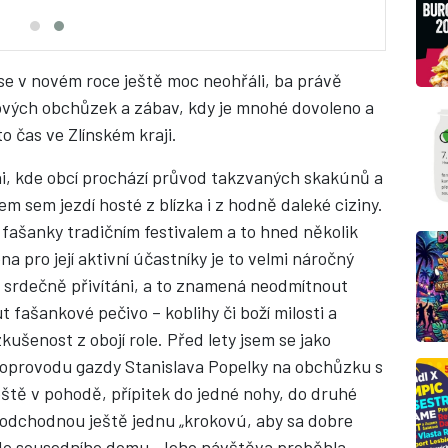
se v novém roce ještě moc neohřáli, ba právě
ových obchůzek a zábav, kdy je mnohé dovoleno a
o čas ve Zlínském kraji.
ni, kde obcí prochází průvod takzvaných skakúnů a
m sem jezdí hosté z blízka i z hodně daleké ciziny.
 fašanky tradičním festivalem a to hned několik
a pro její aktivní účastníky je to velmi náročný
u srdečně přivítáni, a to znamená neodmítnout
 fašankové pečivo – koblihy či boží milosti a
ušenost z obojí role. Před lety jsem se jako
doprovodu gazdy Stanislava Popelky na obchůzku s
eště v pohodě, přípitek do jedné nohy, do druhé
a odchodnou ještě jednu „krokovú, aby sa dobre
á do sousedního domu. Jeho návštěva proběhla