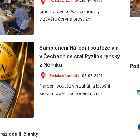
Redakce GastroIN
- 04. 08. 2026
Jihomoravské Valtice hostily
v závěru června prestižní
mezinárodní soutěž PIWI
International Wine Challenge 2026.
Tuzemští vinaři...
Šampionem Národní soutěže vín
v Čechách se stal Ryzlink rýnský
z Mělníka
Pod
Redakce GastroIN
- 03. 08. 2026
Národní soutěž vín zahájila letošní
sezónu opět hodnocením vín z
vinařské oblasti Čechy. Titul
Šampiona a zároveň vítězství v
kate...
razit další články