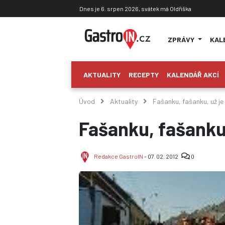
Dnes je 6. srpen 2026, svátek má Oldřiška
ZPRÁVY
KAL
AKTUALITY
RECEPTY
KALENDÁŘ AKCÍ
Úvod
Aktuality
Fašanku, fašanku, už je
Fašanku, fašanku,
Redakce GastroIN
- 07. 02. 2012
0