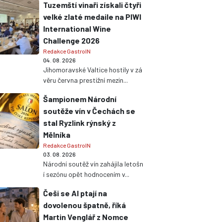
Tuzemští vinaři získali čtyři
velké zlaté medaile na PIWI
International Wine
Challenge 2026
Redakce GastroIN
04. 08. 2026
Jihomoravské Valtice hostily v zá
věru června prestižní mezin...
Šampionem Národní
soutěže vín v Čechách se
stal Ryzlink rýnský z
Mělníka
Redakce GastroIN
03. 08. 2026
Národní soutěž vín zahájila letošn
í sezónu opět hodnocením v...
Češi se AI ptají na
dovolenou špatně, říká
Martin Venglář z Nomce