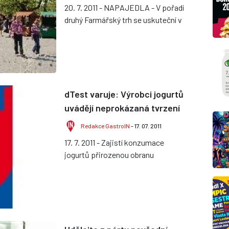
20. 7. 2011 - NAPAJEDLA - V pořadí
druhý Farmářský trh se uskuteční v
sobotu 13. srpna 2011 od 8.00 do
13.00 na napajedelském námě...
dTest varuje: Výrobci jogurtů
uvádějí neprokázaná tvrzení
Redakce GastroIN
- 17. 07. 2011
17. 7. 2011 - Zajistí konzumace
jogurtů přirozenou obranu
organizmu a zlepší fungování
tlustého střeva? Posílení zdraví
deklaruje...