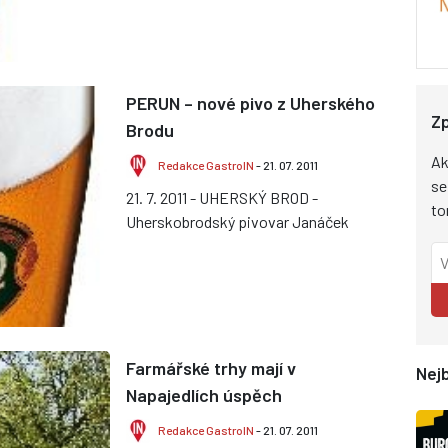
PERUN – nové pivo z Uherského
Zp
Brodu
Ak
Redakce GastroIN
- 21. 07. 2011
se
21. 7. 2011 - UHERSKÝ BROD -
to
Uherskobrodský pivovar Janáček
přichází s letošní druhou novinkou –
poctivou desítkou PERUN, která ji...
Farmářské trhy mají v
Nejb
Napajedlích úspěch
Redakce GastroIN
- 21. 07. 2011