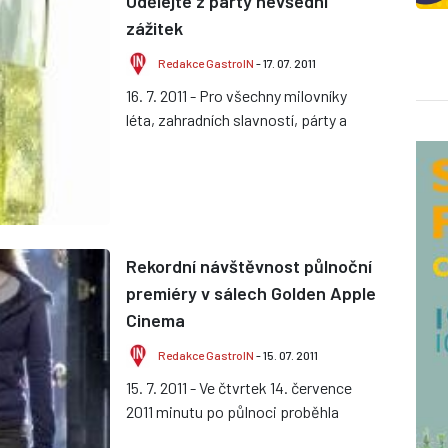
Udělejte z párty nevšední
zážitek
Redakce GastroIN
- 17. 07. 2011
16. 7. 2011 - Pro všechny milovníky
léta, zahradních slavností, párty a
oslav, které nepochybně k létu více
než jindy patří, přich...
Rekordní návštěvnost půlnoční
premiéry v sálech Golden Apple
Cinema
Redakce GastroIN
- 15. 07. 2011
15. 7. 2011 - Ve čtvrtek 14. července
2011 minutu po půlnoci proběhla
půlnoční premiéra závěrečného dílu