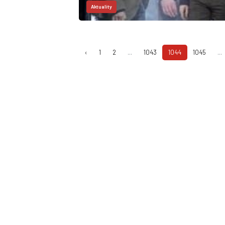
Aktuality
‹
1
2
...
1043
1044
1045
...