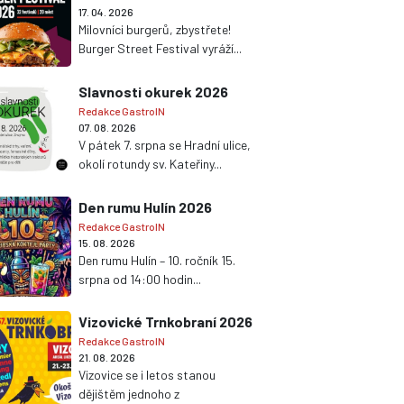
17. 04. 2026
Milovníci burgerů, zbystřete!
Burger Street Festival vyráží...
Slavnosti okurek 2026
Redakce GastroIN
07. 08. 2026
V pátek 7. srpna se Hradní ulice,
okolí rotundy sv. Kateřiny...
Den rumu Hulín 2026
Redakce GastroIN
15. 08. 2026
Den rumu Hulín – 10. ročník 15.
srpna od 14:00 hodin...
Vizovické Trnkobraní 2026
Redakce GastroIN
21. 08. 2026
Vizovice se i letos stanou
dějištěm jednoho z