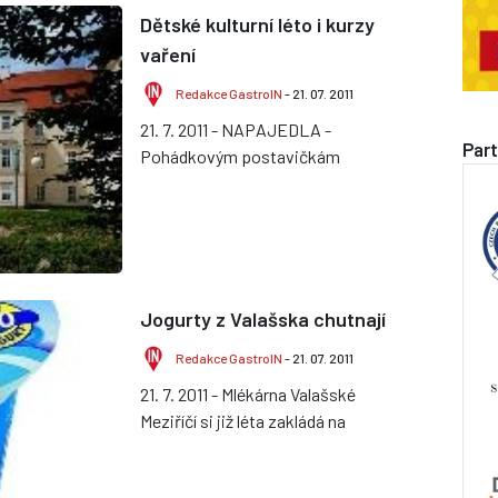
Dětské kulturní léto i kurzy
vaření
Redakce GastroIN
- 21. 07. 2011
21. 7. 2011 - NAPAJEDLA -
Part
Pohádkovým postavičkám
Křemílkovi a Vochomůrce bude v
neděli patřit DĚTSKÉ KULTURNÍ
LÉTO v Zámku Napajed...
Jogurty z Valašska chutnají
Redakce GastroIN
- 21. 07. 2011
21. 7. 2011 - Mlékárna Valašské
Meziříčí si již léta zakládá na
prvotřídní kvalitě svých výrobků.
Výsledkem jsou nejen chutné prod...