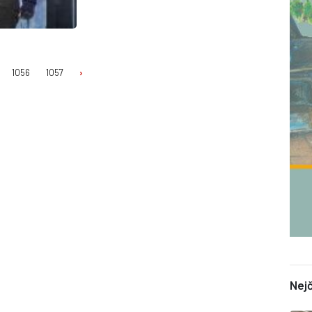
ságy Harry Potter, v příp...
1056
1057
›
Nejč