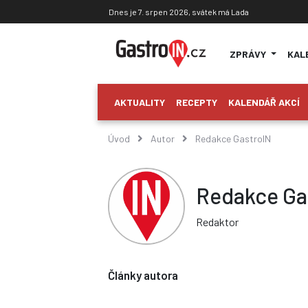
Dnes je 7. srpen 2026, svátek má Lada
ZPRÁVY
KAL
AKTUALITY
RECEPTY
KALENDÁŘ AKCÍ
Úvod
Autor
Redakce GastroIN
Redakce Ga
Redaktor
Články autora