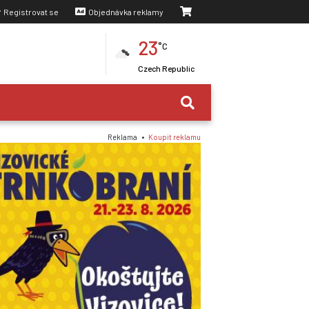
Registrovat se
Objednávka reklamy
23
°C
Czech Republic
Reklama •
Koupit reklamu