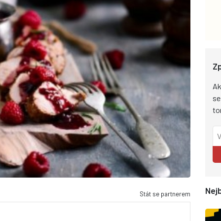
Zp
Ak
se
to
Nejb
Stát se partnerem