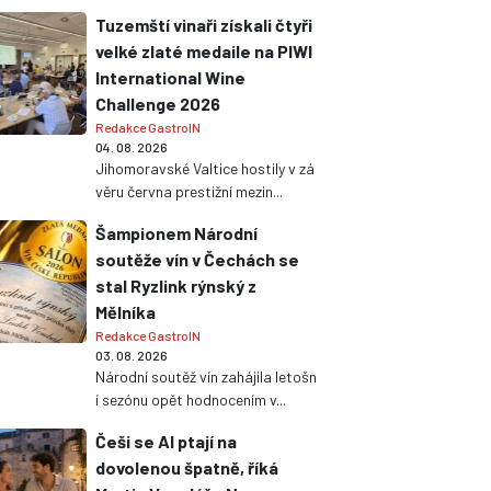
Tuzemští vinaři získali čtyři
velké zlaté medaile na PIWI
International Wine
Challenge 2026
Redakce GastroIN
04. 08. 2026
Jihomoravské Valtice hostily v zá
věru června prestižní mezin...
Šampionem Národní
soutěže vín v Čechách se
stal Ryzlink rýnský z
Mělníka
Redakce GastroIN
03. 08. 2026
Národní soutěž vín zahájila letošn
í sezónu opět hodnocením v...
Češi se AI ptají na
dovolenou špatně, říká