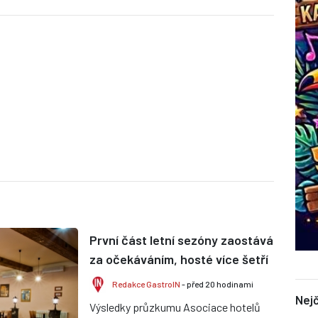
První část letní sezóny zaostává
za očekáváním, hosté více šetří
Redakce GastroIN
- před 20 hodinami
Nejč
Výsledky průzkumu Asociace hotelů