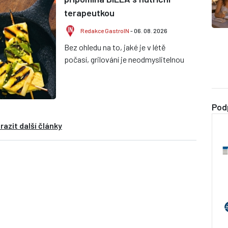
terapeutkou
Redakce GastroIN
- 06. 08. 2026
Bez ohledu na to, jaké je v létě
počasí, grilování je neodmyslitelnou
součástí času stráveného s rodinou
a přáteli. Jak ale spojit...
Pod
razit další články