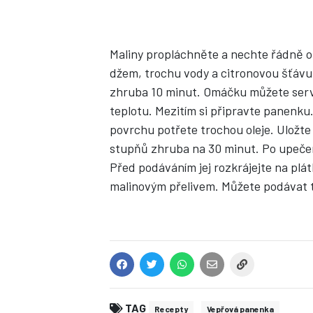
Maliny propláchněte a nechte řádně ok
džem, trochu vody a citronovou šťávu
zhruba 10 minut. Omáčku můžete servír
teplotu. Mezitím si připravte panenku
povrchu potřete trochou oleje. Uložte
stupňů zhruba na 30 minut. Po upečení
Před podáváním jej rozkrájejte na plátk
malinovým přelivem. Můžete podávat 
TAG
Recepty
Vepřová panenka