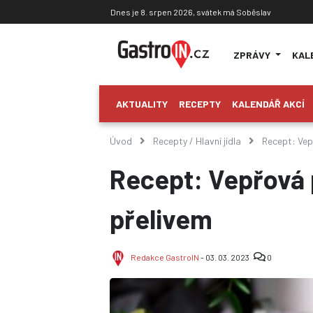
Dnes je 8. srpen 2026, svátek má Soběslav
ZPRÁVY
KAL
AKTUALITY
RECEPTY
KALENDÁŘ AKCÍ
Úvod
Recepty
/
Hlavní jídla
Recept: Vep
Recept: Vepřová
přelivem
Redakce GastroIN
- 03. 03. 2023
0