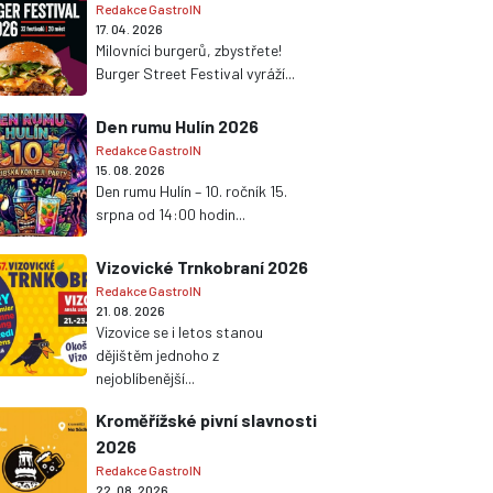
Redakce GastroIN
17. 04. 2026
Milovníci burgerů, zbystřete!
Burger Street Festival vyráží...
Den rumu Hulín 2026
Redakce GastroIN
15. 08. 2026
Den rumu Hulín – 10. ročník 15.
srpna od 14:00 hodin...
Vizovické Trnkobraní 2026
Redakce GastroIN
21. 08. 2026
Vizovice se i letos stanou
dějištěm jednoho z
nejoblíbenější...
Kroměřížské pivní slavnosti
2026
Redakce GastroIN
22. 08. 2026