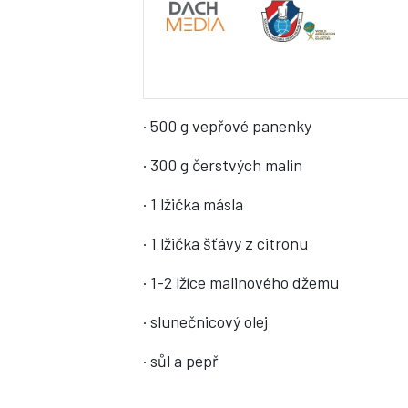
· 500 g vepřové panenky
· 300 g čerstvých malin
· 1 lžička másla
· 1 lžička šťávy z citronu
· 1-2 lžíce malinového džemu
· slunečnicový olej
· sůl a pepř