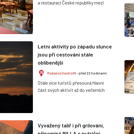
a restaurací České republiky mezi
členskými provozy ukazují, že
dosavadní průběh léta je velmi r...
Letní aktivity po západu slunce
jsou při cestování stále
oblíbenější
Redakce GastroIN
- před 22 hodinami
Stále více turistů přesouvá hlavní
část svých aktivit až do večerních
hodin a po západu slunce. Rostoucí
teploty, snaha vyhnout se...
Vyvážený talíř i při grilování,
připomíná BILLA s nutriční