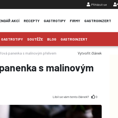
Přihlásit se
ENDÁŘ AKCÍ
RECEPTY
GASTROTIPY
FIRMY
GASTROINZERT
GASTROTIPY
SOUTĚŽE
BLOG
GASTROINZERT
řová panenka s malinovým přelivem
Vytvořit článek
 panenka s malinovým
Líbil se vám tento článek?
0