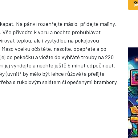
apat. Na pánvi rozehřejte máslo, přidejte maliny,
. Vše přiveďte k varu a nechte probublávat
ovat teplou, ale i vystydlou na pokojovou
. Maso vcelku očistěte, nasolte, opepřete a po
 jej do pekáčku a vložte do vyhřáté trouby na 220
 jej vyndejte a nechte ještě 5 minut odpočinout.
y (uvnitř by mělo být lehce růžové) a přelijte
třeba s rukolovým salátem či opečenými brambory.