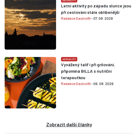
AKTUALITY
Letní aktivity po západu slunce jsou
při cestování stále oblíbenější
Redakce GastroIN
- 07. 08. 2026
AKTUALITY
Vyvážený talíř i při grilování,
připomíná BILLA s nutriční
terapeutkou
Redakce GastroIN
- 06. 08. 2026
Zobrazit další články