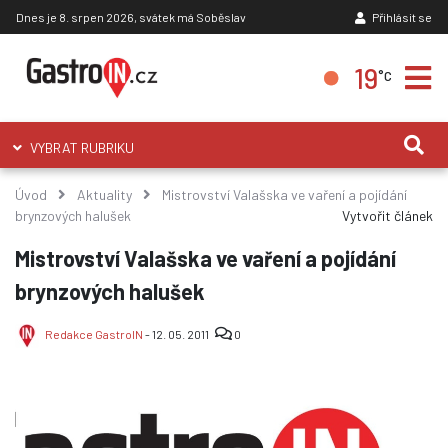
Dnes je 8. srpen 2026, svátek má Soběslav
Přihlásit se
19
°C
VYBRAT RUBRIKU
Úvod
Aktuality
Mistrovství Valašska ve vaření a pojídání
brynzových halušek
Vytvořit článek
Mistrovství Valašska ve vaření a pojídání
brynzových halušek
Redakce GastroIN
- 12. 05. 2011
0