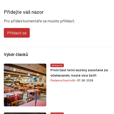
Přidejte váš názor
Pro přidání komentáře se musíte přihlásit.
Přihlásit se
Výběr článků
AKTUALITY
První část letní sezóny zaostává za
očekáváním, hosté více šetří
Redakce GastroIN
- 07. 08. 2026