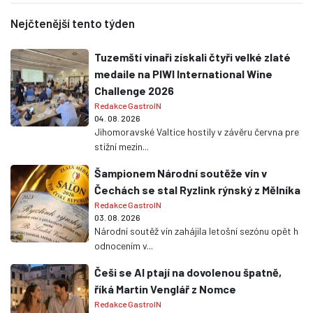
Nejčtenější tento týden
Tuzemští vinaři získali čtyři velké zlaté
medaile na PIWI International Wine
Challenge 2026
Redakce GastroIN
04. 08. 2026
Jihomoravské Valtice hostily v závěru června pre
stižní mezin...
Šampionem Národní soutěže vín v
Čechách se stal Ryzlink rýnský z Mělníka
Redakce GastroIN
03. 08. 2026
Národní soutěž vín zahájila letošní sezónu opět h
odnocením v...
Češi se AI ptají na dovolenou špatně,
říká Martin Venglář z Nomce
Redakce GastroIN