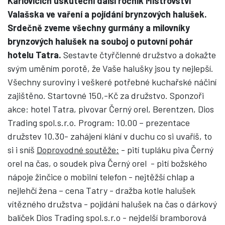
Karlovicích uskuteční další ročník Mistrovství
Valašska ve vaření a pojídání brynzových halušek.
Srdečně zveme všechny gurmány a milovníky
brynzových halušek na souboj o putovní pohár
hotelu Tatra.
Sestavte čtyřčlenné družstvo a dokažte
svým uměním porotě, že Vaše halušky jsou ty nejlepší.
Všechny suroviny i veškeré potřebné kuchařské náčiní
zajištěno. Startovné 150,-Kč za družstvo. Sponzoři
akce: hotel Tatra, pivovar Černý orel, Berentzen, Dios
Trading spol.s.r.o. Program: 10.00 – prezentace
družstev 10.30- zahájení klání v duchu co si uvaříš, to
si i sníš
Doprovodné soutěže:
- pití tupláku piva Černý
orel na čas, o soudek piva Černý orel - pití božského
nápoje žinčice o mobilní telefon - nejtěžší chlap a
nejlehčí žena – cena Tatry - dražba kotle halušek
vítězného družstva - pojídání halušek na čas o dárkový
balíček Dios Trading spol.s.r.o - nejdelší bramborová