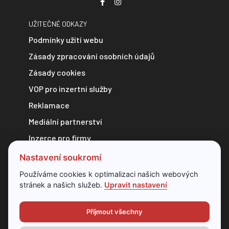
UŽITEČNÉ ODKAZY
Podmínky užití webu
Zásady zpracování osobních údajů
Zásady cookies
VOP pro inzertní služby
Reklamace
Mediální partnerství
Inzerce pro firmy
Zpravodajství do e-mailu
Nastavení soukromí
Kontakt
Používáme cookies k optimalizaci našich webových
stránek a našich služeb.
Upravit nastavení
Veškerý obsah webu je chráněn autorským zákonem a bez
předchozí dohody s provozovatelem ho nelze jakkoliv
Příjmout všechny
kopírovat.