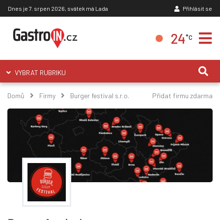
Dnes je 7. srpen 2026, svátek má Lada
Přihlásit se
24
°C
VYBRAT RUBRIKU
Domů
Firmy
Burger festival s.r.o.
Přidat firmu zdarma