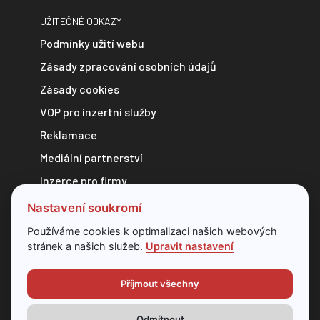
UŽITEČNÉ ODKAZY
Podmínky užití webu
Zásady zpracování osobních údajů
Zásady cookies
VOP pro inzertní služby
Reklamace
Mediální partnerství
Inzerce pro firmy
Zpravodajství do e-mailu
Nastavení soukromí
Kontakt
Používáme cookies k optimalizaci našich webových
stránek a našich služeb.
Upravit nastavení
Veškerý obsah webu je chráněn autorským zákonem a bez
předchozí dohody s provozovatelem ho nelze jakkoliv
Příjmout všechny
kopírovat.
Odmítnout