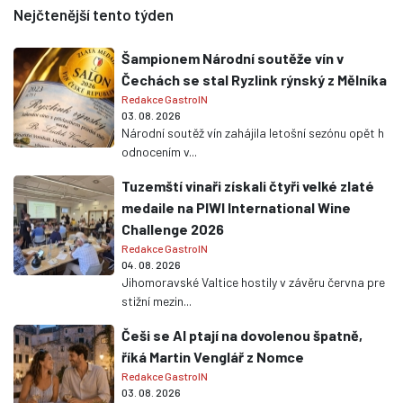
Nejčtenější tento týden
Šampionem Národní soutěže vín v
Čechách se stal Ryzlink rýnský z Mělníka
Redakce GastroIN
03. 08. 2026
Národní soutěž vín zahájila letošní sezónu opět h
odnocením v...
Tuzemští vinaři získali čtyři velké zlaté
medaile na PIWI International Wine
Challenge 2026
Redakce GastroIN
04. 08. 2026
Jihomoravské Valtice hostily v závěru června pre
stižní mezin...
Češi se AI ptají na dovolenou špatně,
říká Martin Venglář z Nomce
Redakce GastroIN
03. 08. 2026